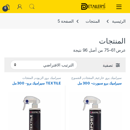
Skip to navigatio
Skip to conten
Open
0
الرئيسية
المنتجات
الصفحة 5
المنتجات
عرض 61–75 من أصل 96 نتيجة
تصفية
سيراميك برو
,
خارجية
,
المنتجات
,
الشموع
سيراميك برو
,
الزيوت
,
المنتجات
ومانعات التسرب
سيراميك برو سبورت- 300 مل
TEXTILE سيراميك برو- 300 مل