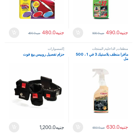
جنيه
490.0
جنيه
480.0
جنيه
500.0
جنيه
490.0
منظفات
,
الداخلية
,
المنتجات
إكسسوارات
مافرا منظف بلاستيك 3 في 1 ، 500
حزام تفصيل روبيس بيغ فوت
مل
جنيه
630.0
جنيه
1,200.0
جنيه
650.0