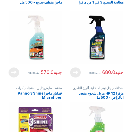
معالجة النسيج 3 في 1 من مافرا
مافرا منظف سريع - 500 مل
جنيه
680.0
جنيه
570.0
جنيه
690.0
جنيه
580.0
منظفات
,
خارجية
,
الداخلية
,
ألواح التلميع
,
مناشف مايكروفايبر
,
المنتجات
,
أدوات
المنتجات
,
أدوات
مافرا HP 12 مزيل شحوم متعدد
قماش مافرا Panno 3 Shine
الأغراض - 500 مل
Microfiber