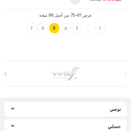
عرض 61–75 من أصل 96 نتيجة
5
7
6
4
3
1
…
Brands Carouse
نوصي
حسابي