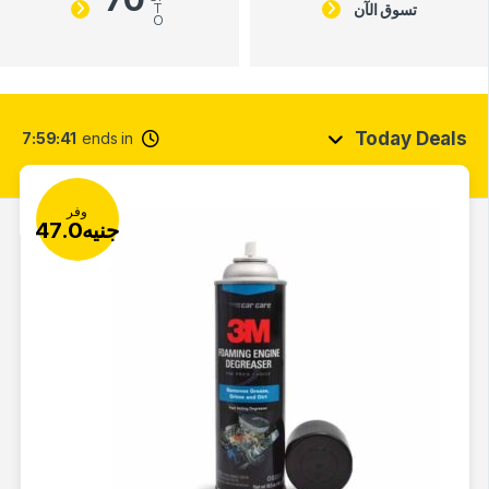
تسوق الآن
T
O
Today Deals
7
59
40
ends in
وفر
جنيه
47.0