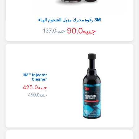
3M رغوة محرك مزيل الشحوم الهباء
جنيه
90.0
جنيه
137.0
3M™ Injector
Cleaner
جنيه
425.0
جنيه
450.0