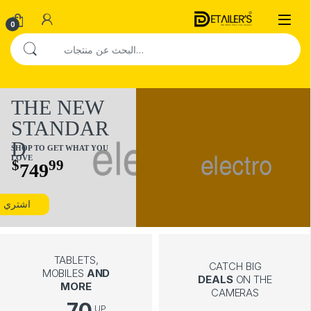
Skip to navigatio
Skip to conten
Open
0
البحث عن:
THE NEW
STANDAR
D
SHOP TO GET WHAT YOU
LOVE
$
99
749
اشتري ا
TABLETS,
CATCH BIG
MOBILES
AND
DEALS
ON THE
MORE
CAMERAS
70
UP