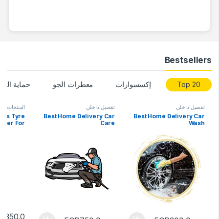
Bestsellers
Top 20
إكسسوارات
معطرات الجو
حماية الدر
تفصيل داخلي
تفصيل داخلي
المنتجات
,
الع
والإطارات
Plus Tyre
Best Home Delivery Car
Best Home Delivery Car
ewer For
Care
Wash
GP
350.0