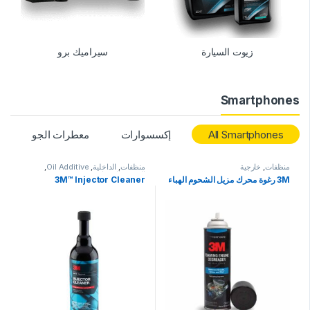
زيوت السيارة
سيراميك برو
Smartphones
All Smartphones
إكسسوارات
معطرات الجو
ح
منظفات
,
خارجية
منظفات
,
الداخلية
,
Oil Additive
,
الزيوت
,
المنتجات
3M رغوة محرك مزيل الشحوم الهباء
3M™ Injector Cleaner