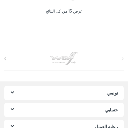
عرض ⁦15⁩ من كل النتائج
Brands Carouse
نوصي
حسابي
رعاية العميل