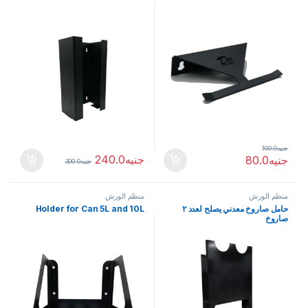
جنيه
100.0
جنيه
240.0
جنيه
80.0
جنيه
300.0
منظم الورش
منظم الورش
حامل صاروخ معدني يصلح لعدد ٢
Holder for Can 5L and 10L
صاروخ