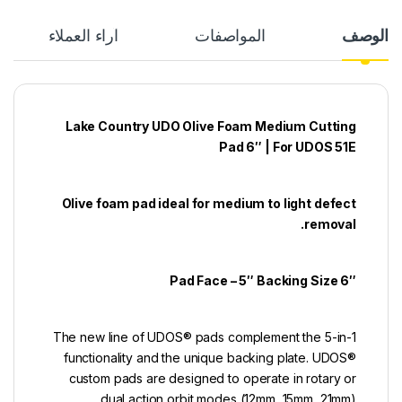
الوصف
المواصفات
آراء العملاء
Lake Country UDO Olive Foam Medium Cutting
Pad 6″ | For UDOS 51E
Olive foam pad ideal for medium to light defect
removal.
6″ Pad Face – 5″ Backing Size
The new line of UDOS® pads complement the 5-in-1
functionality and the unique backing plate. UDOS®
custom pads are designed to operate in rotary or
dual action orbit modes (12mm, 15mm, 21mm).