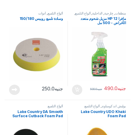
منظفات
,
خارجية
,
الداخلية
,
ألواح التلميع
,
ألواح التلميع
,
أدوات
المنتجات
,
أدوات
مافرا HP 12 مزيل شحوم متعدد
وسادة تلميع روبيس 150/180
الأغراض - 500 مل
جنيه
490.0
جنيه
250.0
جنيه
500.0
بوليش اند كومباوند
,
ألواح التلميع
ألواح التلميع
Lake Country DA Smooth
Lake Country UDO Khaki
Surface Cutback Foam Pad
Foam Pad