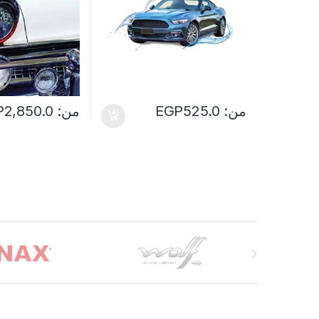
من:
525.0
EGP
من:
2,850.0
P
Brands Carouse