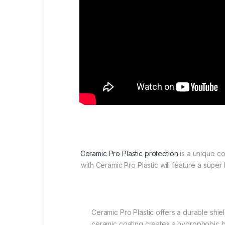
Ceramic Pro Plastic protection
is a unique co
with Ceramic Pro Plastic will feature a supe
Ceramic Pro Plastic offers a durable shi
ceramic coating creates a hydrophobic bar