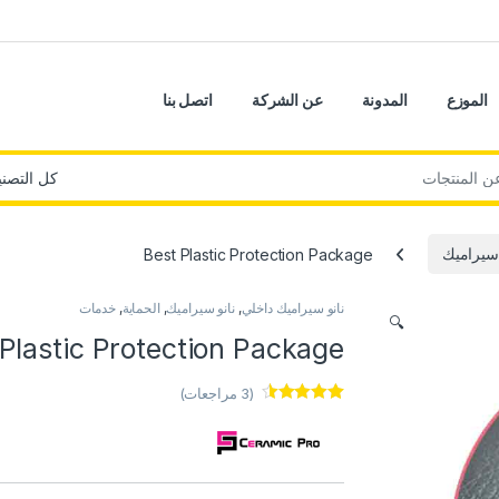
الموزع
المدونة
عن الشركة
اتصل بنا
 سيراميك
Best Plastic Protection Package
نانو سيراميك داخلي
,
نانو سيراميك
,
الحماية
,
خدمات
🔍
Plastic Protection Package
(
3
مراجعات)
3
تم التقييم
بـ
4.33
من
5 بناءً على
تقييم
عملاء