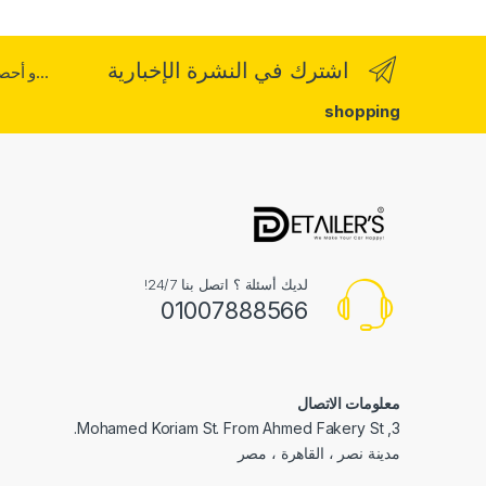
اشترك في النشرة الإخبارية
...و أح
shopping
لديك أسئلة ؟ اتصل بنا 24/7!
01007888566
معلومات الاتصال
3, Mohamed Koriam St. From Ahmed Fakery St.
مدينة نصر ، القاهرة ، مصر