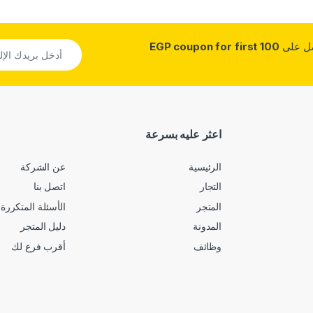
صل على
100 EGP coupon for first
اعثر عليه بسرعة
الرئيسية
عن الشركة
التجار
اتصل بنا
المتجر
الأسئلة المتكررة
المدونة
دليل المتجر
وظائف
أقرب فرع لك