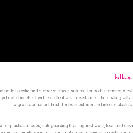
المطاط
ating for plastic and rubber surfaces suitable for both interior and ex
r hydrophobic effect with excellent wear resistance. The coating will 
a great permanent finish for both exterior and interior plastics
eld for plastic surfaces, safeguarding them against wear, tear, and 
rier that repels water, dirt, and contaminants, keeping plastic surfa