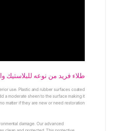
طلاء فريد من نوعه للبلاستيك و
terior use. Plastic and rubber surfaces coated
add a moderate sheen to the surface making it
 no matter if they are new or need restoration.
environmental damage. Our advanced
ces clean and protected. This protective