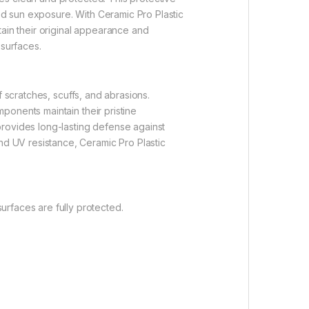
ed sun exposure. With Ceramic Pro Plastic
etain their original appearance and
 surfaces.
f scratches, scuffs, and abrasions.
mponents maintain their pristine
n provides long-lasting defense against
and UV resistance, Ceramic Pro Plastic
urfaces are fully protected.