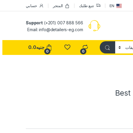
EN
تتبع طلبك
المتجر
حسابي
Support
(+201) 007 888 566
Email:
info@detailers-eg.com
جنيه
0.0
0
0
Best 