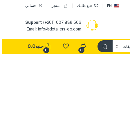
EN
تتبع طلبك
المتجر
حسابي
Support
(+201) 007 888 566
Email:
info@detailers-eg.com
جنيه
0.0
0
0