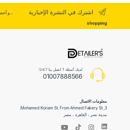
اشترك في النشرة الإخبارية
...و أح
shopping
لديك أسئلة ؟ اتصل بنا 24/7!
01007888566
معلومات الاتصال
3, Mohamed Koriam St. From Ahmed Fakery St.
مدينة نصر ، القاهرة ، مصر