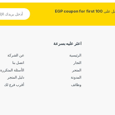
صل على
100 EGP coupon for first
اعثر عليه بسرعة
الرئيسية
عن الشركة
التجار
اتصل بنا
المتجر
الأسئلة المتكررة
المدونة
دليل المتجر
وظائف
أقرب فرع لك