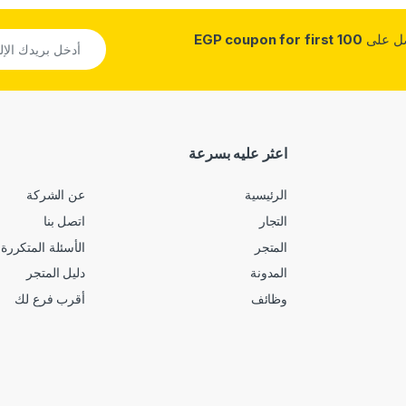
صل على
100 EGP coupon for first
اعثر عليه بسرعة
الرئيسية
عن الشركة
التجار
اتصل بنا
المتجر
الأسئلة المتكررة
المدونة
دليل المتجر
وظائف
أقرب فرع لك