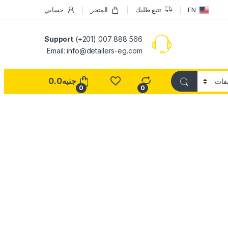
EN
تتبع طلبك
المتجر
حسابي
Support
(+201) 007 888 566
Email:
info@detailers-eg.com
جنيه
0.0
0
0