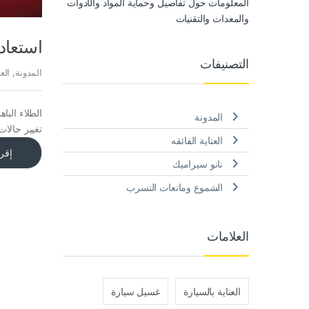
المعلومات حول تفاصيل وحماية المواد والأدوات
والمعدات والتقنيات
استعاد
التصنيفات
المدونة
,
الع
الطلاء البا
المدونة
تغيير حالات
العناية الفائقه
إقرأ
نانو سيراميك
الشموع ومانعات التسرب
العلامات
العناية بالسيارة
غسيل سيارة