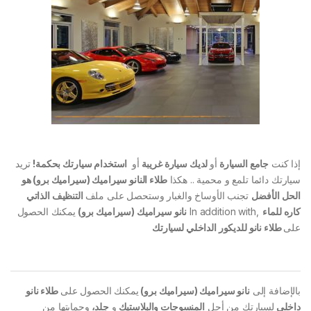
إذا كنت
جامع السيارة
أو
لديك سيارة غريبة
أو
استخدام سيارتك بحكمة!
تريد
سيارتك دائما تلمع و محمية .. هكذا
طلاء النانو سيراميك (سيراميك برو) هو
الحل الأفضل
تجنب الأوساخ والغبار وستحصل على ملف
التنظيف الذاتي
كاره للماء
,In addition with
نانو سيراميك (سيراميك برو)
يمكنك الحصول
على
طلاء نانو للديكور الداخلي لسيارتك
بالإضافة إلى
نانو سيراميك (سيراميك برو)
يمكنك الحصول على
طلاء نانو
داخلي
لسيارتك من أجل
المنسوجات والبلاستيك
و
جلد،
وحمايتها من