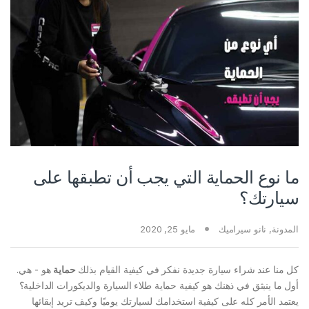
ما نوع الحماية التي يجب أن تطبقها على
سيارتك؟
المدونة
,
نانو سيراميك
مايو 25, 2020
كل منا عند شراء سيارة جديدة نفكر في كيفية القيام بذلك
حماية
هو - هي.
أول ما ينبثق في ذهنك هو كيفية حماية طلاء السيارة والديكورات الداخلية؟
يعتمد الأمر كله على كيفية استخدامك لسيارتك يوميًا وكيف تريد إبقائها